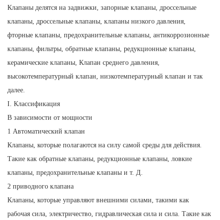
клапаны низкого давления, фторные клапаны,
Клапаны делятся на задвижки, запорные клапаны, дроссельные
предохранительные клапаны, антикоррозионные клапаны,
клапаны, дроссельные клапаны, клапаны низкого давления,
фильтры, обратные клапаны, редукционные клапаны,
фторные клапаны, предохранительные клапаны, антикоррозионные
керамические клапаны, Клапан среднего давления,
клапаны, фильтры, обратные клапаны, редукционные клапаны,
высокотемпературный клапан, низкотемпературный клапан
керамические клапаны, Клапан среднего давления,
и так далее.
высокотемпературный клапан, низкотемпературный клапан и так
далее.
I. Классификация
В зависимости от мощности
1 Автоматический клапан
Клапаны, которые полагаются на силу самой среды для действия.
Такие как обратные клапаны, редукционные клапаны, ловкие
клапаны, предохранительные клапаны и т. Д.
2 приводного клапана
Клапаны, которые управляют внешними силами, такими как
рабочая сила, электричество, гидравлическая сила и сила. Такие как